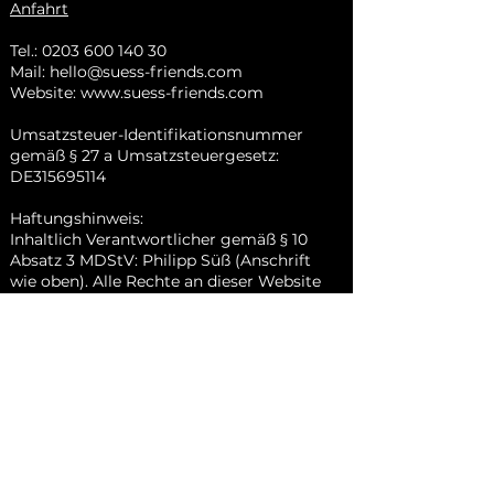
Anfahrt
Tel.:
0203 600 140 30
Mail:
hello@suess-friends.com
Website:
www.suess-friends.com
Umsatzsteuer-Identifikationsnummer
gemäß § 27 a Umsatzsteuergesetz:
DE315695114
Haftungshinweis:
Inhaltlich Verantwortlicher gemäß § 10
Absatz 3 MDStV: Philipp Süß (Anschrift
wie oben). Alle Rechte an dieser Website
und an den in ihr enthaltenen Inhalten
liegen bei den Urhebern. Trotz
gewissenhafter Bearbeitung aller Beiträge
auf dieser Homepage, kann eine Haftung
für deren Inhalt nicht übernommen
werden. Änderungen und Irrtümer
vorbehalten.
Nach oben