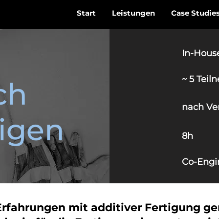
Start
Leistungen
Case Studie
In-Hous
~ 5 Teil
ch
nach Ve
tigen
8h
Co-Engi
Erfahrungen mit additiver Fertigung 