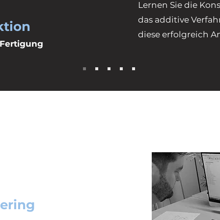
Lernen Sie die Kons
das additive Verfa
ktion
diese erfolgreich 
 Fertigung
ering
nieur für die