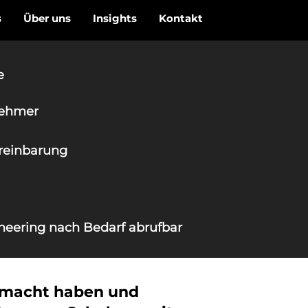
s
Über uns
Insights
Kontakt
e
nehmer
reinbarung
neering nach Bedarf abrufbar
gemacht haben und