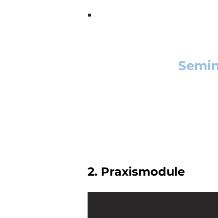
Semin
Grundwissen der addi
2. Praxismodule