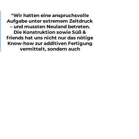
"
Wir hatten eine anspruchsvolle 
Aufgabe unter extremem Zeitdruck 
– und mussten Neuland betreten. 
Die Konstruktion sowie Süß & 
friends hat uns nicht nur das nötige 
Know-how zur additiven Fertigung 
vermittelt, sondern auch 
mitgedacht, mitkonstruiert und 
mitangepackt. Ohne diese 
Zusammenarbeit wäre die 
Umsetzung in diesem Tempo nicht 
möglich gewesen.
"
Holger Zeitz
Mechanische Instandhaltung — 
Europipe GmbH